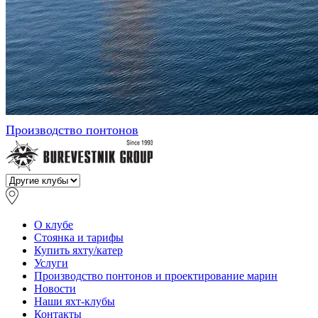
Производство понтонов
О клубе
Стоянка и тарифы
Купить яхту/катер
Услуги
Производство понтонов и проектирование марин
Новости
Наши яхт-клубы
Контакты